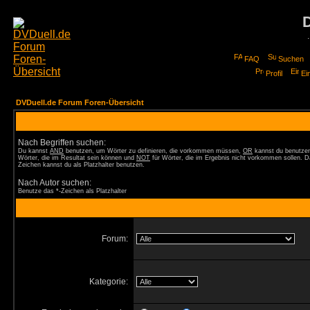
FAQ
Suchen
Profil
Ei
DVDuell.de Forum Foren-Übersicht
Nach Begriffen suchen:
Du kannst
AND
benutzen, um Wörter zu definieren, die vorkommen müssen,
OR
kannst du benutzen
Wörter, die im Resultat sein können und
NOT
für Wörter, die im Ergebnis nicht vorkommen sollen. D
Zeichen kannst du als Platzhalter benutzen.
Nach Autor suchen:
Benutze das *-Zeichen als Platzhalter
Forum:
Kategorie: