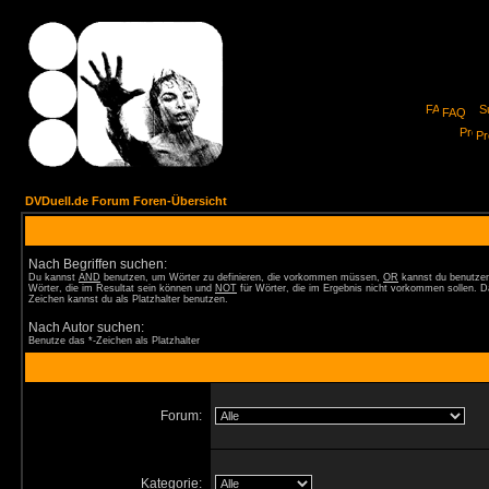
FAQ
Pro
DVDuell.de Forum Foren-Übersicht
Nach Begriffen suchen:
Du kannst
AND
benutzen, um Wörter zu definieren, die vorkommen müssen,
OR
kannst du benutzen
Wörter, die im Resultat sein können und
NOT
für Wörter, die im Ergebnis nicht vorkommen sollen. D
Zeichen kannst du als Platzhalter benutzen.
Nach Autor suchen:
Benutze das *-Zeichen als Platzhalter
Forum:
Kategorie: