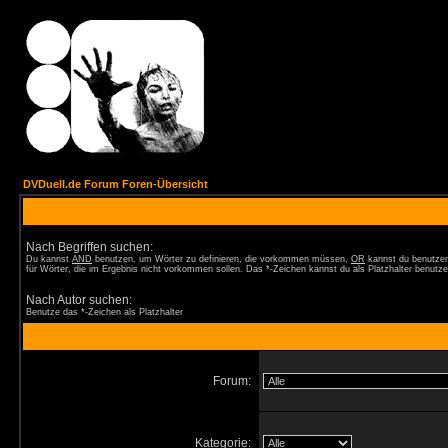
DVDuell.de Forum Foren-Übersicht
Nach Begriffen suchen:
Du kannst
AND
benutzen, um Wörter zu definieren, die vorkommen müssen,
OR
kannst du benutzen
für Wörter, die im Ergebnis nicht vorkommen sollen. Das *-Zeichen kannst du als Platzhalter benutze
Nach Autor suchen:
Benutze das *-Zeichen als Platzhalter
Forum:
Kategorie: