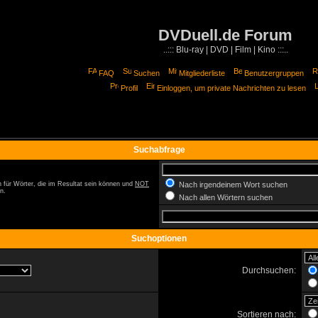
DVDuell.de Forum
..::: Blu-ray | DVD | Film | Kino :::..
FAQ
Suchen
Mitgliederliste
Benutzergruppen
Profil
Einloggen, um private Nachrichten zu lesen
Suchabfrage
 für Wörter, die im Resultat sein können und
NOT
Nach irgendeinem Wort suchen
n.
Nach allen Wörtern suchen
Suchoptionen
Durchsuchen:
Sortieren nach: