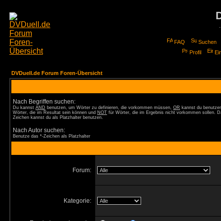
FAQ
Suchen
Profil
Ei
DVDuell.de Forum Foren-Übersicht
Nach Begriffen suchen:
Du kannst
AND
benutzen, um Wörter zu definieren, die vorkommen müssen,
OR
kannst du benutzen
Wörter, die im Resultat sein können und
NOT
für Wörter, die im Ergebnis nicht vorkommen sollen. D
Zeichen kannst du als Platzhalter benutzen.
Nach Autor suchen:
Benutze das *-Zeichen als Platzhalter
Forum:
Kategorie: