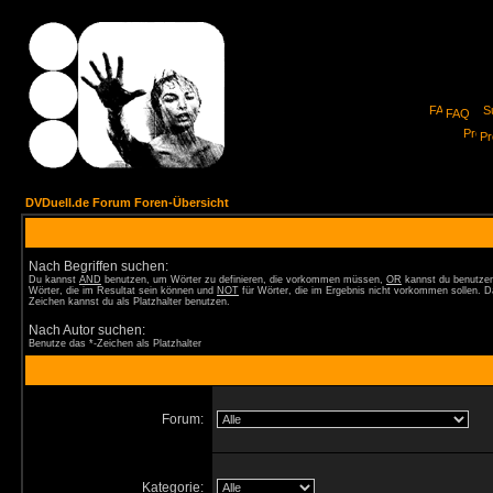
FAQ
Pro
DVDuell.de Forum Foren-Übersicht
Nach Begriffen suchen:
Du kannst
AND
benutzen, um Wörter zu definieren, die vorkommen müssen,
OR
kannst du benutzen
Wörter, die im Resultat sein können und
NOT
für Wörter, die im Ergebnis nicht vorkommen sollen. D
Zeichen kannst du als Platzhalter benutzen.
Nach Autor suchen:
Benutze das *-Zeichen als Platzhalter
Forum:
Kategorie: