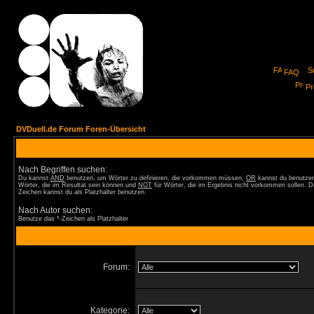
FAQ
Pro
DVDuell.de Forum Foren-Übersicht
Nach Begriffen suchen:
Du kannst
AND
benutzen, um Wörter zu definieren, die vorkommen müssen,
OR
kannst du benutzen
Wörter, die im Resultat sein können und
NOT
für Wörter, die im Ergebnis nicht vorkommen sollen. D
Zeichen kannst du als Platzhalter benutzen.
Nach Autor suchen:
Benutze das *-Zeichen als Platzhalter
Forum:
Kategorie: