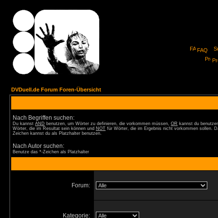
FAQ
Pro
DVDuell.de Forum Foren-Übersicht
Nach Begriffen suchen:
Du kannst
AND
benutzen, um Wörter zu definieren, die vorkommen müssen,
OR
kannst du benutzen
Wörter, die im Resultat sein können und
NOT
für Wörter, die im Ergebnis nicht vorkommen sollen. D
Zeichen kannst du als Platzhalter benutzen.
Nach Autor suchen:
Benutze das *-Zeichen als Platzhalter
Forum:
Kategorie: