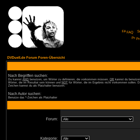
FAQ
Pro
DVDuell.de Forum Foren-Übersicht
Nach Begriffen suchen:
Du kannst
AND
benutzen, um Wörter zu definieren, die vorkommen müssen,
OR
kannst du benutzen
Wörter, die im Resultat sein können und
NOT
für Wörter, die im Ergebnis nicht vorkommen sollen. D
Zeichen kannst du als Platzhalter benutzen.
Nach Autor suchen:
Benutze das *-Zeichen als Platzhalter
Forum:
Kategorie: