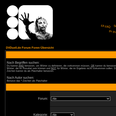
FAQ
Pro
DVDuell.de Forum Foren-Übersicht
Nach Begriffen suchen:
Du kannst
AND
benutzen, um Wörter zu definieren, die vorkommen müssen,
OR
kannst du benutzen
Wörter, die im Resultat sein können und
NOT
für Wörter, die im Ergebnis nicht vorkommen sollen. D
Zeichen kannst du als Platzhalter benutzen.
Nach Autor suchen:
Benutze das *-Zeichen als Platzhalter
Forum:
Kategorie: