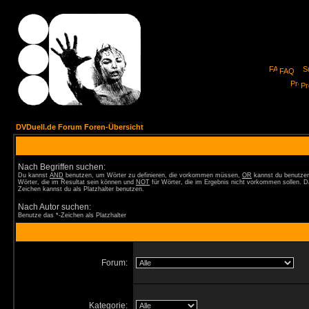
FAQ
Pro
DVDuell.de Forum Foren-Übersicht
Nach Begriffen suchen:
Du kannst
AND
benutzen, um Wörter zu definieren, die vorkommen müssen,
OR
kannst du benutzen
Wörter, die im Resultat sein können und
NOT
für Wörter, die im Ergebnis nicht vorkommen sollen. D
Zeichen kannst du als Platzhalter benutzen.
Nach Autor suchen:
Benutze das *-Zeichen als Platzhalter
Forum:
Kategorie: