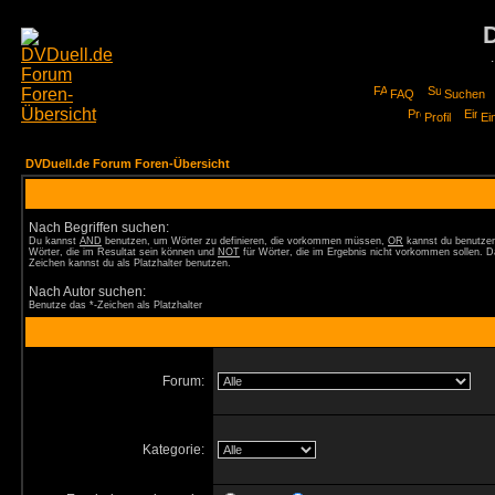
FAQ
Suchen
Profil
Ei
DVDuell.de Forum Foren-Übersicht
Nach Begriffen suchen:
Du kannst
AND
benutzen, um Wörter zu definieren, die vorkommen müssen,
OR
kannst du benutzen
Wörter, die im Resultat sein können und
NOT
für Wörter, die im Ergebnis nicht vorkommen sollen. D
Zeichen kannst du als Platzhalter benutzen.
Nach Autor suchen:
Benutze das *-Zeichen als Platzhalter
Forum:
Kategorie: