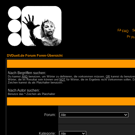
FAQ
Pro
DVDuell.de Forum Foren-Übersicht
Nach Begriffen suchen:
Du kannst
AND
benutzen, um Wörter zu definieren, die vorkommen müssen,
OR
kannst du benutzen
Wörter, die im Resultat sein können und
NOT
für Wörter, die im Ergebnis nicht vorkommen sollen. D
Zeichen kannst du als Platzhalter benutzen.
Nach Autor suchen:
Benutze das *-Zeichen als Platzhalter
Forum:
Kategorie: