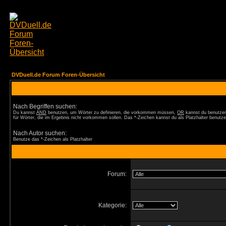
DVDuell.de Forum Foren-Übersicht
Nach Begriffen suchen:
Du kannst
AND
benutzen, um Wörter zu definieren, die vorkommen müssen,
OR
kannst du benutzen
für Wörter, die im Ergebnis nicht vorkommen sollen. Das *-Zeichen kannst du als Platzhalter benutze
Nach Autor suchen:
Benutze das *-Zeichen als Platzhalter
Forum:
Kategorie: