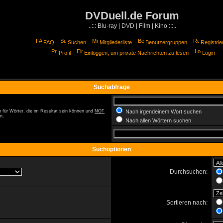
DVDuell.de Forum
..::: Blu-ray | DVD | Film | Kino :::..
FAQ
Suchen
Mitgliederliste
Benutzergruppen
Registrie
Profil
Einloggen, um private Nachrichten zu lesen
Login
Suchabfrage
 für Wörter, die im Resultat sein können und
NOT
Nach irgendeinem Wort suchen
n.
Nach allen Wörtern suchen
Suchoptionen
Durchsuchen:
Sortieren nach: