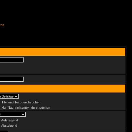
ren
Titel und Text durchsuchen
Nur Nachrichtentext durchsuchen
Aufsteigend
Absteigend