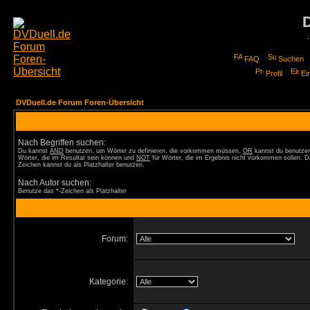
FAQ
Suchen
Profil
Ei
DVDuell.de Forum Foren-Übersicht
Nach Begriffen suchen:
Du kannst
AND
benutzen, um Wörter zu definieren, die vorkommen müssen,
OR
kannst du benutzen
Wörter, die im Resultat sein können und
NOT
für Wörter, die im Ergebnis nicht vorkommen sollen. D
Zeichen kannst du als Platzhalter benutzen.
Nach Autor suchen:
Benutze das *-Zeichen als Platzhalter
Forum:
Kategorie: