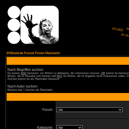
FAQ
Pro
DVDuell.de Forum Foren-Übersicht
Nach Begriffen suchen:
Du kannst
AND
benutzen, um Wörter zu definieren, die vorkommen müssen,
OR
kannst du benutzen
Wörter, die im Resultat sein können und
NOT
für Wörter, die im Ergebnis nicht vorkommen sollen. D
Zeichen kannst du als Platzhalter benutzen.
Nach Autor suchen:
Benutze das *-Zeichen als Platzhalter
Forum:
Kategorie: