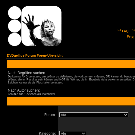
FAQ
Pro
DVDuell.de Forum Foren-Übersicht
Nach Begriffen suchen:
Du kannst
AND
benutzen, um Wörter zu definieren, die vorkommen müssen,
OR
kannst du benutzen
Wörter, die im Resultat sein können und
NOT
für Wörter, die im Ergebnis nicht vorkommen sollen. D
Zeichen kannst du als Platzhalter benutzen.
Nach Autor suchen:
Benutze das *-Zeichen als Platzhalter
Forum:
Kategorie: