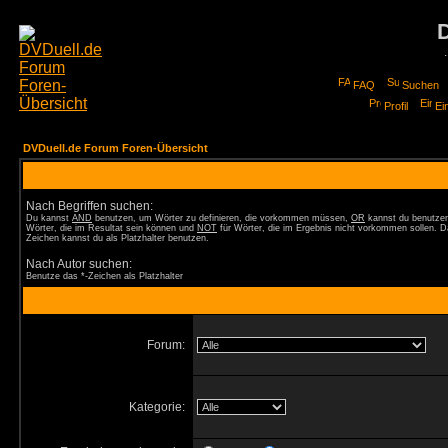
FAQ
Suchen
Profil
Ei
DVDuell.de Forum Foren-Übersicht
Nach Begriffen suchen:
Du kannst
AND
benutzen, um Wörter zu definieren, die vorkommen müssen,
OR
kannst du benutzen
Wörter, die im Resultat sein können und
NOT
für Wörter, die im Ergebnis nicht vorkommen sollen. D
Zeichen kannst du als Platzhalter benutzen.
Nach Autor suchen:
Benutze das *-Zeichen als Platzhalter
Forum:
Kategorie: