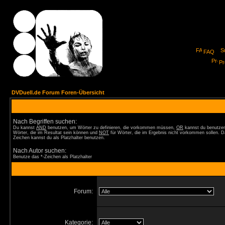
FAQ
Pro
DVDuell.de Forum Foren-Übersicht
Nach Begriffen suchen:
Du kannst
AND
benutzen, um Wörter zu definieren, die vorkommen müssen,
OR
kannst du benutzen
Wörter, die im Resultat sein können und
NOT
für Wörter, die im Ergebnis nicht vorkommen sollen. D
Zeichen kannst du als Platzhalter benutzen.
Nach Autor suchen:
Benutze das *-Zeichen als Platzhalter
Forum:
Kategorie: