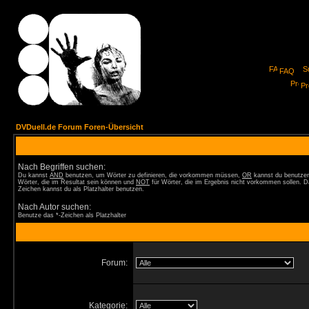
FAQ
Pro
DVDuell.de Forum Foren-Übersicht
Nach Begriffen suchen:
Du kannst
AND
benutzen, um Wörter zu definieren, die vorkommen müssen,
OR
kannst du benutzen
Wörter, die im Resultat sein können und
NOT
für Wörter, die im Ergebnis nicht vorkommen sollen. D
Zeichen kannst du als Platzhalter benutzen.
Nach Autor suchen:
Benutze das *-Zeichen als Platzhalter
Forum:
Kategorie: