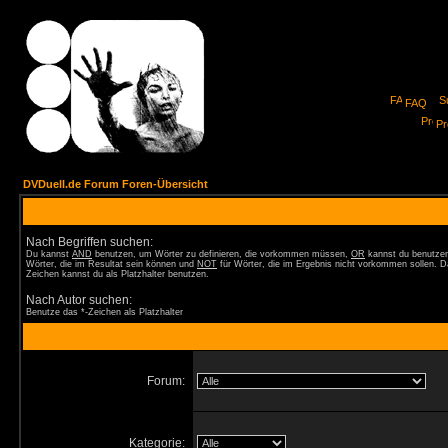
FAQ
Pro
DVDuell.de Forum Foren-Übersicht
Nach Begriffen suchen:
Du kannst
AND
benutzen, um Wörter zu definieren, die vorkommen müssen,
OR
kannst du benutzen
Wörter, die im Resultat sein können und
NOT
für Wörter, die im Ergebnis nicht vorkommen sollen. D
Zeichen kannst du als Platzhalter benutzen.
Nach Autor suchen:
Benutze das *-Zeichen als Platzhalter
Forum:
Kategorie: