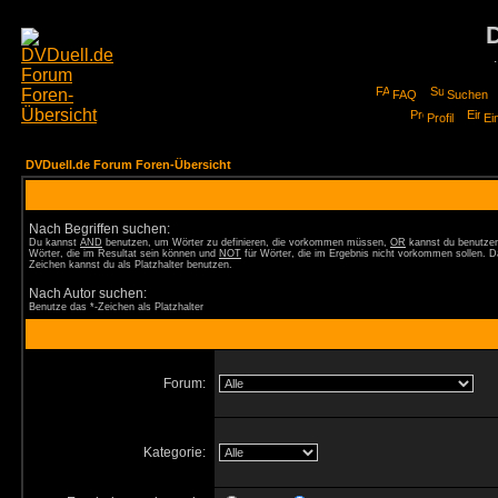
FAQ
Suchen
Profil
Ei
DVDuell.de Forum Foren-Übersicht
Nach Begriffen suchen:
Du kannst
AND
benutzen, um Wörter zu definieren, die vorkommen müssen,
OR
kannst du benutzen
Wörter, die im Resultat sein können und
NOT
für Wörter, die im Ergebnis nicht vorkommen sollen. D
Zeichen kannst du als Platzhalter benutzen.
Nach Autor suchen:
Benutze das *-Zeichen als Platzhalter
Forum:
Kategorie: