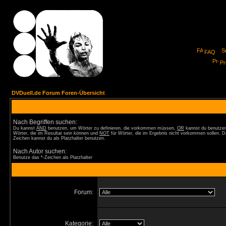
FAQ
Pro
DVDuell.de Forum Foren-Übersicht
Nach Begriffen suchen:
Du kannst
AND
benutzen, um Wörter zu definieren, die vorkommen müssen,
OR
kannst du benutzen
Wörter, die im Resultat sein können und
NOT
für Wörter, die im Ergebnis nicht vorkommen sollen. D
Zeichen kannst du als Platzhalter benutzen.
Nach Autor suchen:
Benutze das *-Zeichen als Platzhalter
Forum:
Kategorie: