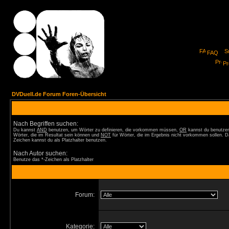
FAQ
Pro
DVDuell.de Forum Foren-Übersicht
Nach Begriffen suchen:
Du kannst
AND
benutzen, um Wörter zu definieren, die vorkommen müssen,
OR
kannst du benutzen
Wörter, die im Resultat sein können und
NOT
für Wörter, die im Ergebnis nicht vorkommen sollen. D
Zeichen kannst du als Platzhalter benutzen.
Nach Autor suchen:
Benutze das *-Zeichen als Platzhalter
Forum:
Kategorie: