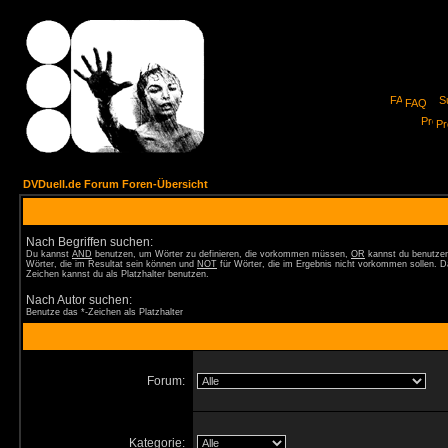
FAQ
Pro
DVDuell.de Forum Foren-Übersicht
Nach Begriffen suchen:
Du kannst
AND
benutzen, um Wörter zu definieren, die vorkommen müssen,
OR
kannst du benutzen
Wörter, die im Resultat sein können und
NOT
für Wörter, die im Ergebnis nicht vorkommen sollen. D
Zeichen kannst du als Platzhalter benutzen.
Nach Autor suchen:
Benutze das *-Zeichen als Platzhalter
Forum:
Kategorie: