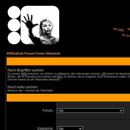
FAQ
Pro
DVDuell.de Forum Foren-Übersicht
Nach Begriffen suchen:
Du kannst
AND
benutzen, um Wörter zu definieren, die vorkommen müssen,
OR
kannst du benutzen
Wörter, die im Resultat sein können und
NOT
für Wörter, die im Ergebnis nicht vorkommen sollen. D
Zeichen kannst du als Platzhalter benutzen.
Nach Autor suchen:
Benutze das *-Zeichen als Platzhalter
Forum:
Kategorie: