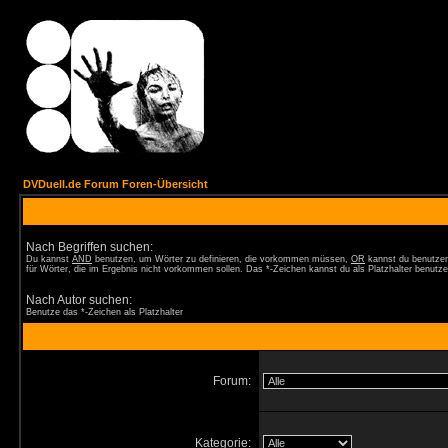
DVDuell.de Forum Foren-Übersicht
Nach Begriffen suchen:
Du kannst
AND
benutzen, um Wörter zu definieren, die vorkommen müssen,
OR
kannst du benutzen
für Wörter, die im Ergebnis nicht vorkommen sollen. Das *-Zeichen kannst du als Platzhalter benutze
Nach Autor suchen:
Benutze das *-Zeichen als Platzhalter
Forum:
Kategorie: