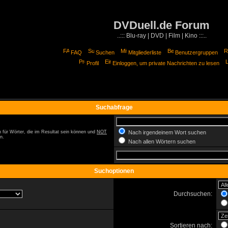
DVDuell.de Forum
..::: Blu-ray | DVD | Film | Kino :::..
FAQ
Suchen
Mitgliederliste
Benutzergruppen
Profil
Einloggen, um private Nachrichten zu lesen
Suchabfrage
 für Wörter, die im Resultat sein können und
NOT
Nach irgendeinem Wort suchen
n.
Nach allen Wörtern suchen
Suchoptionen
Durchsuchen:
Sortieren nach: