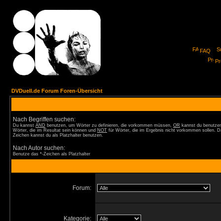
FAQ
Pro
DVDuell.de Forum Foren-Übersicht
Nach Begriffen suchen:
Du kannst
AND
benutzen, um Wörter zu definieren, die vorkommen müssen,
OR
kannst du benutzen
Wörter, die im Resultat sein können und
NOT
für Wörter, die im Ergebnis nicht vorkommen sollen. D
Zeichen kannst du als Platzhalter benutzen.
Nach Autor suchen:
Benutze das *-Zeichen als Platzhalter
Forum:
Kategorie: