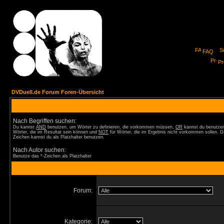
FAQ
Pro
DVDuell.de Forum Foren-Übersicht
Nach Begriffen suchen:
Du kannst
AND
benutzen, um Wörter zu definieren, die vorkommen müssen,
OR
kannst du benutzen
Wörter, die im Resultat sein können und
NOT
für Wörter, die im Ergebnis nicht vorkommen sollen. D
Zeichen kannst du als Platzhalter benutzen.
Nach Autor suchen:
Benutze das *-Zeichen als Platzhalter
Forum:
Kategorie: