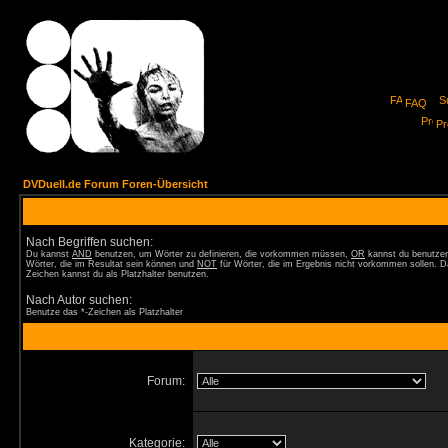
FAQ
Pro
DVDuell.de Forum Foren-Übersicht
Nach Begriffen suchen:
Du kannst
AND
benutzen, um Wörter zu definieren, die vorkommen müssen,
OR
kannst du benutzen
Wörter, die im Resultat sein können und
NOT
für Wörter, die im Ergebnis nicht vorkommen sollen. D
Zeichen kannst du als Platzhalter benutzen.
Nach Autor suchen:
Benutze das *-Zeichen als Platzhalter
Forum:
Kategorie: