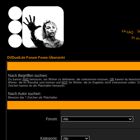
FAQ
Pro
DVDuell.de Forum Foren-Übersicht
Nach Begriffen suchen:
Du kannst
AND
benutzen, um Wörter zu definieren, die vorkommen müssen,
OR
kannst du benutzen
Wörter, die im Resultat sein können und
NOT
für Wörter, die im Ergebnis nicht vorkommen sollen. D
Zeichen kannst du als Platzhalter benutzen.
Nach Autor suchen:
Benutze das *-Zeichen als Platzhalter
Forum:
Kategorie: