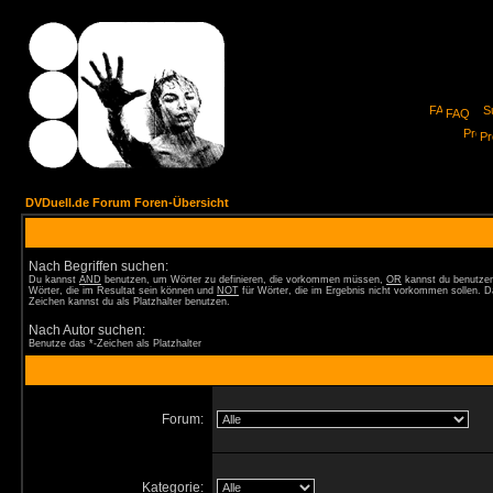
FAQ
Pro
DVDuell.de Forum Foren-Übersicht
Nach Begriffen suchen:
Du kannst
AND
benutzen, um Wörter zu definieren, die vorkommen müssen,
OR
kannst du benutzen
Wörter, die im Resultat sein können und
NOT
für Wörter, die im Ergebnis nicht vorkommen sollen. D
Zeichen kannst du als Platzhalter benutzen.
Nach Autor suchen:
Benutze das *-Zeichen als Platzhalter
Forum:
Kategorie: