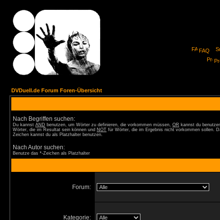
FAQ
Pro
DVDuell.de Forum Foren-Übersicht
Nach Begriffen suchen:
Du kannst
AND
benutzen, um Wörter zu definieren, die vorkommen müssen,
OR
kannst du benutzen
Wörter, die im Resultat sein können und
NOT
für Wörter, die im Ergebnis nicht vorkommen sollen. D
Zeichen kannst du als Platzhalter benutzen.
Nach Autor suchen:
Benutze das *-Zeichen als Platzhalter
Forum:
Kategorie: