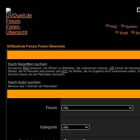
FAQ
Suchen
Profil
Ei
DVDuell.de Forum Foren-Übersicht
Nach Begriffen suchen:
Du kannst
AND
benutzen, um Wörter zu definieren, die vorkommen müssen,
OR
kannst du benutzen
Wörter, die im Resultat sein können und
NOT
für Wörter, die im Ergebnis nicht vorkommen sollen. D
Zeichen kannst du als Platzhalter benutzen.
Nach Autor suchen:
Benutze das *-Zeichen als Platzhalter
Forum:
Kategorie: