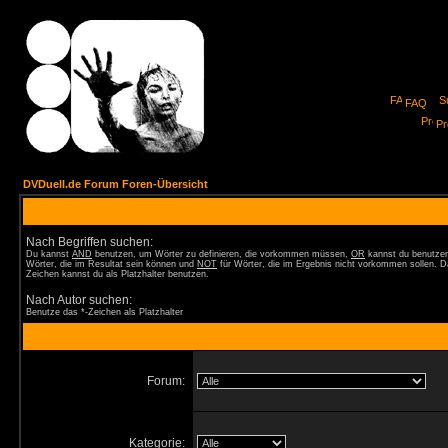
FAQ
Pro
DVDuell.de Forum Foren-Übersicht
Nach Begriffen suchen:
Du kannst
AND
benutzen, um Wörter zu definieren, die vorkommen müssen,
OR
kannst du benutzen
Wörter, die im Resultat sein können und
NOT
für Wörter, die im Ergebnis nicht vorkommen sollen. D
Zeichen kannst du als Platzhalter benutzen.
Nach Autor suchen:
Benutze das *-Zeichen als Platzhalter
Forum:
Kategorie: