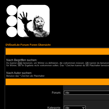
DVDuell.de Forum Foren-Übersicht
Nach Begriffen suchen:
Du kannst
AND
benutzen, um Wörter zu definieren, die vorkommen müssen,
OR
kannst du benutzen
für Wörter, die im Ergebnis nicht vorkommen sollen. Das *-Zeichen kannst du als Platzhalter benutze
Nach Autor suchen:
Benutze das *-Zeichen als Platzhalter
Forum:
Kategorie: