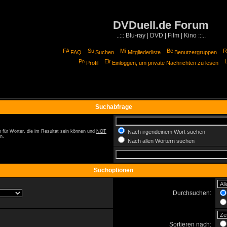
DVDuell.de Forum
..::: Blu-ray | DVD | Film | Kino :::..
FAQ
Suchen
Mitgliederliste
Benutzergruppen
Profil
Einloggen, um private Nachrichten zu lesen
Suchabfrage
 für Wörter, die im Resultat sein können und
NOT
Nach irgendeinem Wort suchen
n.
Nach allen Wörtern suchen
Suchoptionen
Durchsuchen:
Sortieren nach: