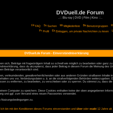
DVDuell.de Forum
..::: Blu-ray | DVD | Film | Kino :::..
FAQ
Suchen
Mitgliederliste
Benutzergruppen
Profil
Einloggen, um private Nachrichten zu lesen
DVDuell.de Forum - Einverständniserklärung
sich, Beiträge mit fragwürdigem Inhalt so schnell wie möglich zu bearbeiten oder ganz zu lö
ndniserklärung, dass du akzeptierst, dass jeder Beitrag in diesem Forum die Meinung des Ur
en Beiträge verantwortlich sind.
gären, verleumdenden, gewaltverherrlichenden oder aus anderen Gründen strafbaren Inhalte i
behalten uns vor, Verbindungsdaten u. ä. an die strafverfolgenden Behörden weiterzugeben. 
sen zu entfernen, zu bearbeiten, zu verschieben oder zu sperren. Du stimmst zu, dass die
inem Computer zu speichern. Diese Cookies enthalten keine der oben angegebenen Informa
erung und ggf. zum Versand eines neuen Passwortes verwendet.
en Nutzungsbedingungen zu.
Ich bin mit den Konditionen dieses Forums einverstanden und
über
oder
exakt
12 Jahre alt.