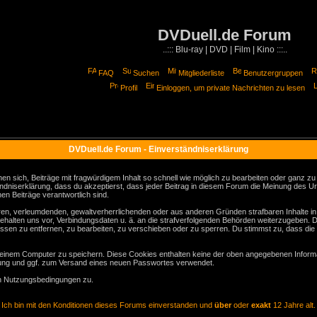
DVDuell.de Forum
..::: Blu-ray | DVD | Film | Kino :::..
FAQ
Suchen
Mitgliederliste
Benutzergruppen
Profil
Einloggen, um private Nachrichten zu lesen
DVDuell.de Forum - Einverständniserklärung
sich, Beiträge mit fragwürdigem Inhalt so schnell wie möglich zu bearbeiten oder ganz zu lö
ndniserklärung, dass du akzeptierst, dass jeder Beitrag in diesem Forum die Meinung des Ur
en Beiträge verantwortlich sind.
gären, verleumdenden, gewaltverherrlichenden oder aus anderen Gründen strafbaren Inhalte i
behalten uns vor, Verbindungsdaten u. ä. an die strafverfolgenden Behörden weiterzugeben. 
sen zu entfernen, zu bearbeiten, zu verschieben oder zu sperren. Du stimmst zu, dass die
inem Computer zu speichern. Diese Cookies enthalten keine der oben angegebenen Informa
erung und ggf. zum Versand eines neuen Passwortes verwendet.
en Nutzungsbedingungen zu.
Ich bin mit den Konditionen dieses Forums einverstanden und
über
oder
exakt
12 Jahre alt.