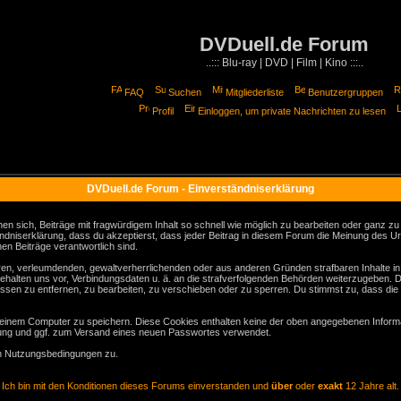
DVDuell.de Forum
..::: Blu-ray | DVD | Film | Kino :::..
FAQ
Suchen
Mitgliederliste
Benutzergruppen
Profil
Einloggen, um private Nachrichten zu lesen
DVDuell.de Forum - Einverständniserklärung
sich, Beiträge mit fragwürdigem Inhalt so schnell wie möglich zu bearbeiten oder ganz zu lö
ndniserklärung, dass du akzeptierst, dass jeder Beitrag in diesem Forum die Meinung des Ur
en Beiträge verantwortlich sind.
gären, verleumdenden, gewaltverherrlichenden oder aus anderen Gründen strafbaren Inhalte i
behalten uns vor, Verbindungsdaten u. ä. an die strafverfolgenden Behörden weiterzugeben. 
sen zu entfernen, zu bearbeiten, zu verschieben oder zu sperren. Du stimmst zu, dass die
inem Computer zu speichern. Diese Cookies enthalten keine der oben angegebenen Informa
erung und ggf. zum Versand eines neuen Passwortes verwendet.
en Nutzungsbedingungen zu.
Ich bin mit den Konditionen dieses Forums einverstanden und
über
oder
exakt
12 Jahre alt.