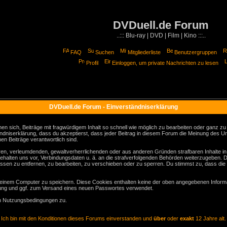
DVDuell.de Forum
..::: Blu-ray | DVD | Film | Kino :::..
FAQ
Suchen
Mitgliederliste
Benutzergruppen
Profil
Einloggen, um private Nachrichten zu lesen
DVDuell.de Forum - Einverständniserklärung
sich, Beiträge mit fragwürdigem Inhalt so schnell wie möglich zu bearbeiten oder ganz zu lö
ndniserklärung, dass du akzeptierst, dass jeder Beitrag in diesem Forum die Meinung des Ur
en Beiträge verantwortlich sind.
gären, verleumdenden, gewaltverherrlichenden oder aus anderen Gründen strafbaren Inhalte i
behalten uns vor, Verbindungsdaten u. ä. an die strafverfolgenden Behörden weiterzugeben. 
sen zu entfernen, zu bearbeiten, zu verschieben oder zu sperren. Du stimmst zu, dass die
inem Computer zu speichern. Diese Cookies enthalten keine der oben angegebenen Informa
erung und ggf. zum Versand eines neuen Passwortes verwendet.
en Nutzungsbedingungen zu.
Ich bin mit den Konditionen dieses Forums einverstanden und
über
oder
exakt
12 Jahre alt.