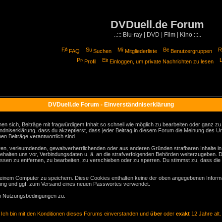
DVDuell.de Forum
..::: Blu-ray | DVD | Film | Kino :::..
FAQ
Suchen
Mitgliederliste
Benutzergruppen
Profil
Einloggen, um private Nachrichten zu lesen
DVDuell.de Forum - Einverständniserklärung
sich, Beiträge mit fragwürdigem Inhalt so schnell wie möglich zu bearbeiten oder ganz zu lö
ndniserklärung, dass du akzeptierst, dass jeder Beitrag in diesem Forum die Meinung des Ur
en Beiträge verantwortlich sind.
gären, verleumdenden, gewaltverherrlichenden oder aus anderen Gründen strafbaren Inhalte i
behalten uns vor, Verbindungsdaten u. ä. an die strafverfolgenden Behörden weiterzugeben. 
sen zu entfernen, zu bearbeiten, zu verschieben oder zu sperren. Du stimmst zu, dass die
inem Computer zu speichern. Diese Cookies enthalten keine der oben angegebenen Informa
erung und ggf. zum Versand eines neuen Passwortes verwendet.
en Nutzungsbedingungen zu.
Ich bin mit den Konditionen dieses Forums einverstanden und
über
oder
exakt
12 Jahre alt.