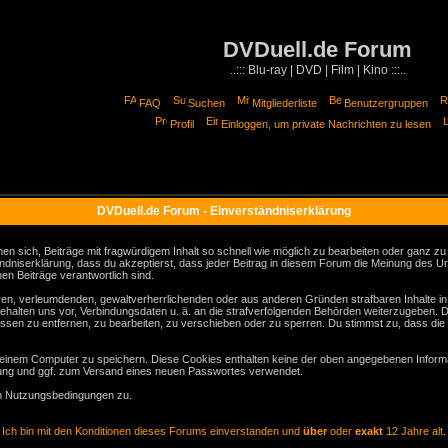
DVDuell.de Forum
..::: Blu-ray | DVD | Film | Kino :::..
FAQ
Suchen
Mitgliederliste
Benutzergruppen
Profil
Einloggen, um private Nachrichten zu lesen
DVDuell.de Forum - Einverständniserklärung
sich, Beiträge mit fragwürdigem Inhalt so schnell wie möglich zu bearbeiten oder ganz zu lö
ndniserklärung, dass du akzeptierst, dass jeder Beitrag in diesem Forum die Meinung des Ur
en Beiträge verantwortlich sind.
gären, verleumdenden, gewaltverherrlichenden oder aus anderen Gründen strafbaren Inhalte i
behalten uns vor, Verbindungsdaten u. ä. an die strafverfolgenden Behörden weiterzugeben. 
sen zu entfernen, zu bearbeiten, zu verschieben oder zu sperren. Du stimmst zu, dass die
inem Computer zu speichern. Diese Cookies enthalten keine der oben angegebenen Informa
erung und ggf. zum Versand eines neuen Passwortes verwendet.
en Nutzungsbedingungen zu.
Ich bin mit den Konditionen dieses Forums einverstanden und
über
oder
exakt
12 Jahre alt.