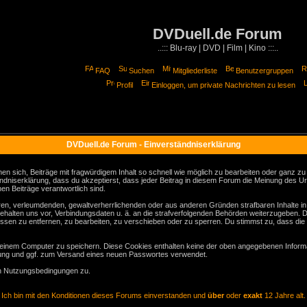
DVDuell.de Forum
..::: Blu-ray | DVD | Film | Kino :::..
FAQ
Suchen
Mitgliederliste
Benutzergruppen
Profil
Einloggen, um private Nachrichten zu lesen
DVDuell.de Forum - Einverständniserklärung
sich, Beiträge mit fragwürdigem Inhalt so schnell wie möglich zu bearbeiten oder ganz zu lö
ndniserklärung, dass du akzeptierst, dass jeder Beitrag in diesem Forum die Meinung des Ur
en Beiträge verantwortlich sind.
gären, verleumdenden, gewaltverherrlichenden oder aus anderen Gründen strafbaren Inhalte i
behalten uns vor, Verbindungsdaten u. ä. an die strafverfolgenden Behörden weiterzugeben. 
sen zu entfernen, zu bearbeiten, zu verschieben oder zu sperren. Du stimmst zu, dass die
inem Computer zu speichern. Diese Cookies enthalten keine der oben angegebenen Informa
erung und ggf. zum Versand eines neuen Passwortes verwendet.
en Nutzungsbedingungen zu.
Ich bin mit den Konditionen dieses Forums einverstanden und
über
oder
exakt
12 Jahre alt.