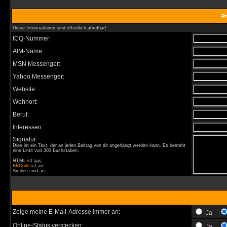
Pr
Diese Informationen sind öffentlich abrufbar!
ICQ-Nummer:
AIM-Name:
MSN Messenger:
Yahoo Messenger:
Website:
Wohnort:
Beruf:
Interessen:
Signatur:
Dies ist ein Text, der an jeden Beitrag von dir angehängt werden kann. Es besteht
eine Limit von 300 Buchstaben.
HTML ist
aus
BBCode
ist
an
Smilies sind
an
Zeige meine E-Mail-Adresse immer an:
Ja
Online-Status verstecken:
Ja