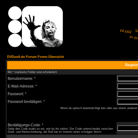
FAQ
Pro
DVDuell.de Forum Foren-Übersicht
Registr
Mit * markierte Felder sind erforderlich
Benutzername: *
E-Mail-Adresse: *
Passwort: *
Passwort bestätigen: *
Wenn du optisch beeinträchtigt bist oder aus einem anderen
Bestätigungs-Code: *
Gebe den Code exakt so ein, wie du ihn siehst. Der Code unterscheidet zwischen
Groß- und Kleinschreibung, die Null hat im Inneren einen schrägen Strich.