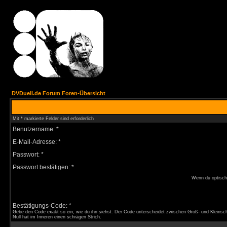
DVDuell.de Forum Foren-Übersicht
Mit * markierte Felder sind erforderlich
Benutzername: *
E-Mail-Adresse: *
Passwort: *
Passwort bestätigen: *
Wenn du optisch 
Bestätigungs-Code: *
Gebe den Code exakt so ein, wie du ihn siehst. Der Code unterscheidet zwischen Groß- und Kleinsch
Null hat im Inneren einen schrägen Strich.