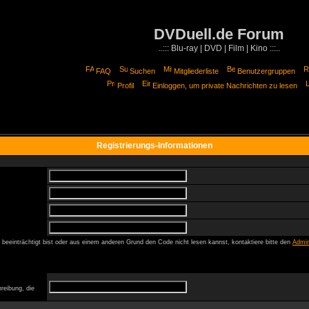
DVDuell.de Forum
..::: Blu-ray | DVD | Film | Kino :::..
FAQ
Suchen
Mitgliederliste
Benutzergruppen
Profil
Einloggen, um private Nachrichten zu lesen
Registrierungs-Informationen
beeinträchtigt bist oder aus einem anderen Grund den Code nicht lesen kannst, kontaktiere bitte den
Admin
reibung, die