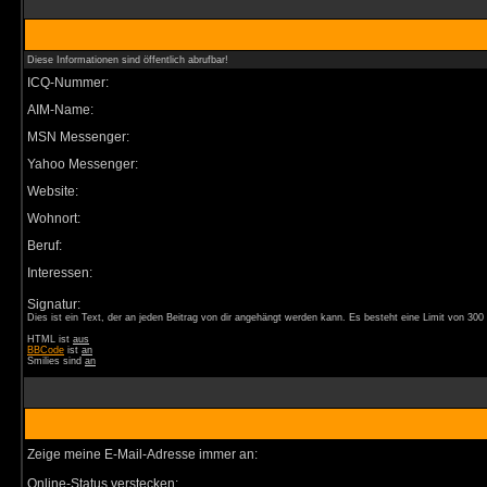
Diese Informationen sind öffentlich abrufbar!
ICQ-Nummer:
AIM-Name:
MSN Messenger:
Yahoo Messenger:
Website:
Wohnort:
Beruf:
Interessen:
Signatur:
Dies ist ein Text, der an jeden Beitrag von dir angehängt werden kann. Es besteht eine Limit von 30
HTML ist
aus
BBCode
ist
an
Smilies sind
an
Zeige meine E-Mail-Adresse immer an:
Online-Status verstecken: