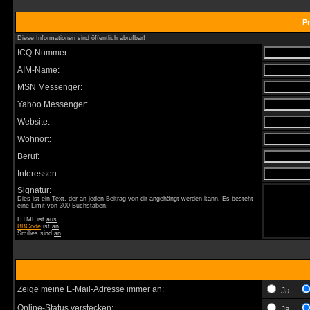
Pr
Diese Informationen sind öffentlich abrufbar!
ICQ-Nummer:
AIM-Name:
MSN Messenger:
Yahoo Messenger:
Website:
Wohnort:
Beruf:
Interessen:
Signatur:
Dies ist ein Text, der an jeden Beitrag von dir angehängt werden kann. Es besteht
eine Limit von 300 Buchstaben.
HTML ist
aus
BBCode
ist
an
Smilies sind
an
Zeige meine E-Mail-Adresse immer an:
Ja
Online-Status verstecken:
Ja