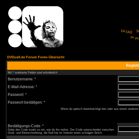
FAQ
Pro
DVDuell.de Forum Foren-Übersicht
Registr
Mit * markierte Felder sind erforderlich
Benutzername: *
E-Mail-Adresse: *
Passwort: *
Passwort bestätigen: *
Wenn du optisch beeinträchtigt bist oder aus einem anderen
Bestätigungs-Code: *
Gebe den Code exakt so ein, wie du ihn siehst. Der Code unterscheidet zwischen
Groß- und Kleinschreibung, die Null hat im Inneren einen schrägen Strich.