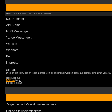
Diese Informationen sind öffentlich abrufbar!
ICQ-Nummer:
AIM-Name:
MSN Messenger:
Yahoo Messenger:
Website:
Wohnort:
Beruf:
Interessen:
Signatur:
Dies ist ein Text, der an jeden Beitrag von dir angehängt werden kann. Es besteht eine Limit von 30
HTML ist
aus
BBCode
ist
an
Smilies sind
an
Zeige meine E-Mail-Adresse immer an:
Online-Status verstecken: