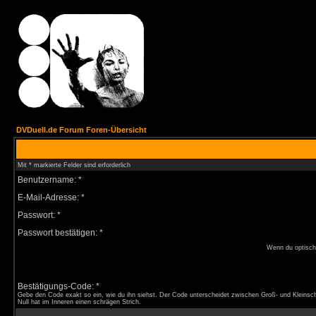
DVDuell.de Forum Foren-Übersicht
Mit * markierte Felder sind erforderlich
Benutzername: *
E-Mail-Adresse: *
Passwort: *
Passwort bestätigen: *
Wenn du optisch 
Bestätigungs-Code: *
Gebe den Code exakt so ein, wie du ihn siehst. Der Code unterscheidet zwischen Groß- und Kleinsch
Null hat im Inneren einen schrägen Strich.