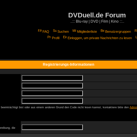
DVDuell.de Forum
..::: Blu-ray | DVD | Film | Kino :::..
FAQ
Suchen
Mitgliederliste
Benutzergruppen
Profil
Einloggen, um private Nachrichten zu lesen
Registrierungs-Informationen
beeinträchtigt bist oder aus einem anderen Grund den Code nicht lesen kannst, kontaktiere bitte den
Admin
reibung, die