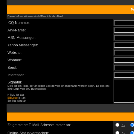
Pr
Diese Informationen sind öffentlich abrufbar!
ICQ-Nummer:
AIM-Name:
MSN Messenger:
Yahoo Messenger:
Website:
Wohnort:
Beruf:
Interessen:
Signatur:
Dies ist ein Text, der an jeden Beitrag von dir angehängt werden kann. Es besteht
eine Limit von 300 Buchstaben.
HTML ist
aus
BBCode
ist
an
Smilies sind
an
Zeige meine E-Mail-Adresse immer an:
Ja
Online-Status verstecken:
Ja