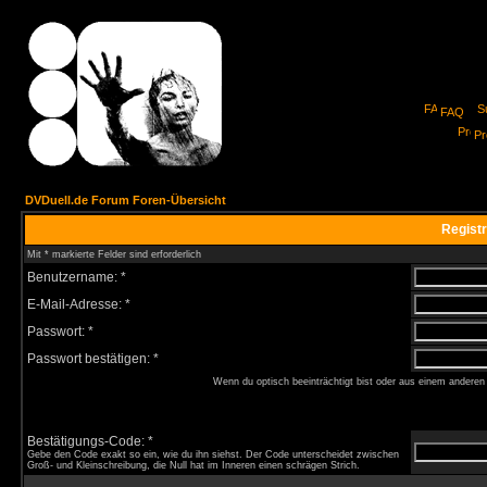
FAQ
Pro
DVDuell.de Forum Foren-Übersicht
Registr
Mit * markierte Felder sind erforderlich
Benutzername: *
E-Mail-Adresse: *
Passwort: *
Passwort bestätigen: *
Wenn du optisch beeinträchtigt bist oder aus einem anderen
Bestätigungs-Code: *
Gebe den Code exakt so ein, wie du ihn siehst. Der Code unterscheidet zwischen
Groß- und Kleinschreibung, die Null hat im Inneren einen schrägen Strich.