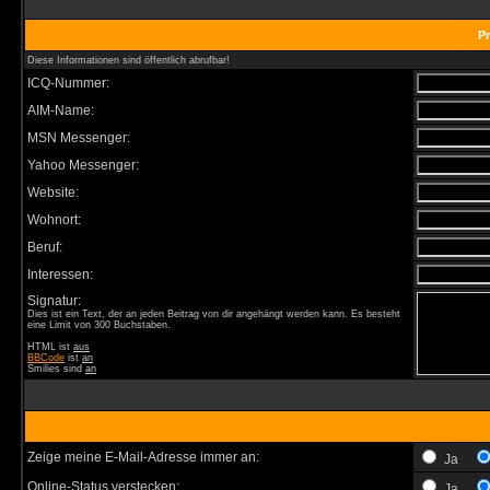
Pr
Diese Informationen sind öffentlich abrufbar!
ICQ-Nummer:
AIM-Name:
MSN Messenger:
Yahoo Messenger:
Website:
Wohnort:
Beruf:
Interessen:
Signatur:
Dies ist ein Text, der an jeden Beitrag von dir angehängt werden kann. Es besteht
eine Limit von 300 Buchstaben.
HTML ist
aus
BBCode
ist
an
Smilies sind
an
Zeige meine E-Mail-Adresse immer an:
Ja
Online-Status verstecken:
Ja