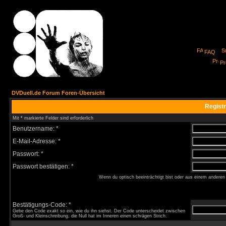
FAQ
Pro
DVDuell.de Forum Foren-Übersicht
Registr
Mit * markierte Felder sind erforderlich
Benutzername: *
E-Mail-Adresse: *
Passwort: *
Passwort bestätigen: *
Wenn du optisch beeinträchtigt bist oder aus einem anderen
Bestätigungs-Code: *
Gebe den Code exakt so ein, wie du ihn siehst. Der Code unterscheidet zwischen
Groß- und Kleinschreibung, die Null hat im Inneren einen schrägen Strich.