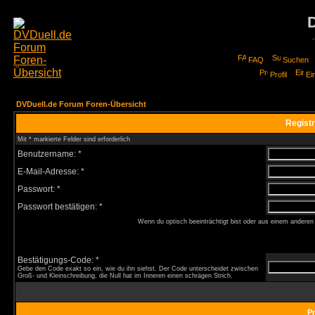
FAQ
Suchen
Profil
Ei
DVDuell.de Forum Foren-Übersicht
Registr
Mit * markierte Felder sind erforderlich
Benutzername: *
E-Mail-Adresse: *
Passwort: *
Passwort bestätigen: *
Wenn du optisch beeinträchtigt bist oder aus einem anderen
Bestätigungs-Code: *
Gebe den Code exakt so ein, wie du ihn siehst. Der Code unterscheidet zwischen
Groß- und Kleinschreibung, die Null hat im Inneren einen schrägen Strich.
Pr