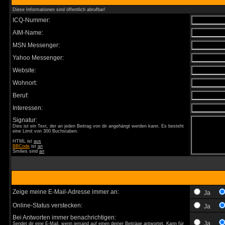
Diese Informationen sind öffentlich abrufbar!
ICQ-Nummer:
AIM-Name:
MSN Messenger:
Yahoo Messenger:
Website:
Wohnort:
Beruf:
Interessen:
Signatur:
Dies ist ein Text, der an jeden Beitrag von dir angehängt werden kann. Es besteht
eine Limit von 300 Buchstaben.
HTML ist
aus
BBCode
ist
an
Smilies sind
an
Zeige meine E-Mail-Adresse immer an:
Ja
Online-Status verstecken:
Ja
Bei Antworten immer benachrichtigen:
Ja
Sendet dir eine E-Mail, wenn jemand auf einen deiner Beiträge antwortet. Kann für