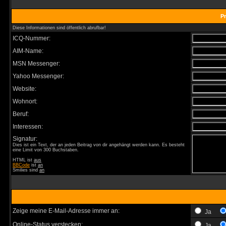
Pr
Diese Informationen sind öffentlich abrufbar!
ICQ-Nummer:
AIM-Name:
MSN Messenger:
Yahoo Messenger:
Website:
Wohnort:
Beruf:
Interessen:
Signatur:
Dies ist ein Text, der an jeden Beitrag von dir angehängt werden kann. Es besteht
eine Limit von 300 Buchstaben.
HTML ist
aus
BBCode
ist
an
Smilies sind
an
Zeige meine E-Mail-Adresse immer an:
Ja
Online-Status verstecken:
Ja